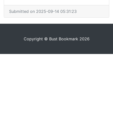
Submitted on 2025-09-14 05:31:23
Copyright © Bust Bookmark 2026