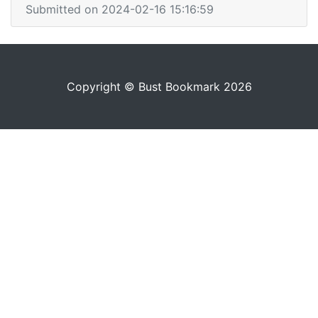
Submitted on 2024-02-16 15:16:59
Copyright © Bust Bookmark 2026