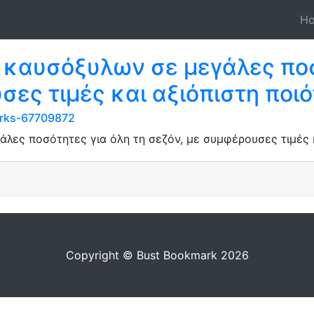
H
 καυσόξυλων σε μεγάλες ποσ
σες τιμές και αξιόπιστη ποιό
marks-67709872
ες ποσότητες για όλη τη σεζόν, με συμφέρουσες τιμές κ
Copyright © Bust Bookmark 2026