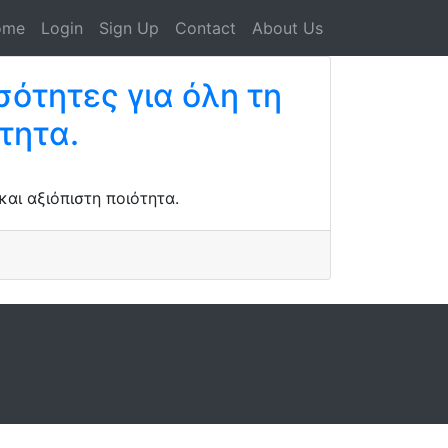
ome
Login
Sign Up
Contact
About Us
ότητες για όλη τη
τητα.
αι αξιόπιστη ποιότητα.