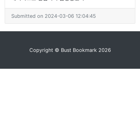
Submitted on 2024-03-06 12:04:45
Copyright © Bust Bookmark 2026