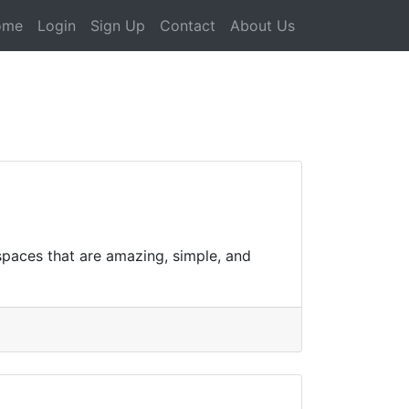
ome
Login
Sign Up
Contact
About Us
paces that are amazing, simple, and