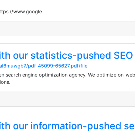
https://www.google
ith our statistics-pushed SEO
hal6muwgb7/pdf-45099-65627.pdf/file
ven search engine optimization agency. We optimize on-web
ions.
ith our information-pushed s