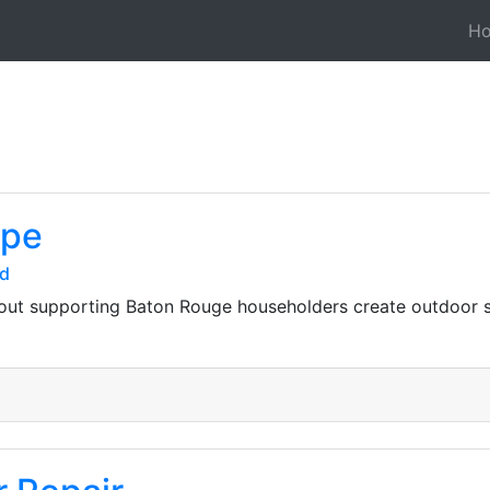
H
ape
7d
ut supporting Baton Rouge householders create outdoor s