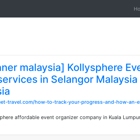
H
nner malaysia] Kollysphere Ev
rvices in Selangor Malaysia 
ia
eet-travel.com/how-to-track-your-progress-and-how-an-
sphere affordable event organizer company in Kuala Lumpur