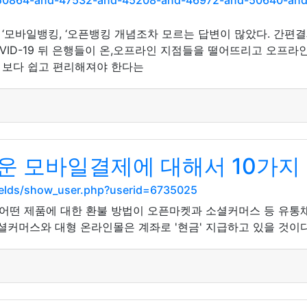
nd-50864-and-47532-and-45208-and-46972-and-50640-a
모바일뱅킹, ‘오픈뱅킹 개념조차 모르는 답변이 많았다. 간편결제
다. COVID-19 뒤 은행들이 온,오프라인 지점들을 떨어뜨리고 
 보다 쉽고 편리해져야 한다는
운 모바일결제에 대해서 10가지
ields/show_user.php?userid=6735025
떤 제품에 대한 환불 방법이 오픈마켓과 소셜커머스 등 유통채
셜커머스와 대형 온라인몰은 계좌로 '현금' 지급하고 있을 것이다