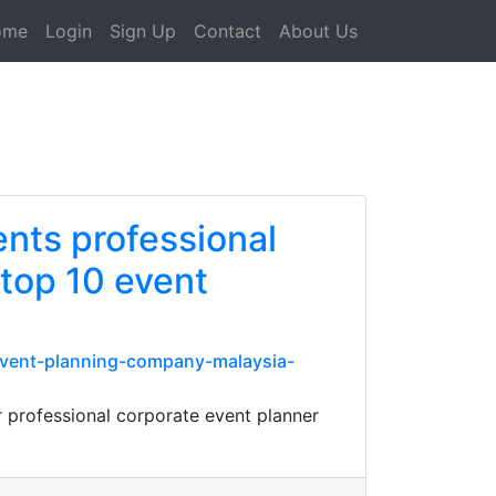
ome
Login
Sign Up
Contact
About Us
ents professional
top 10 event
event-planning-company-malaysia-
 professional corporate event planner