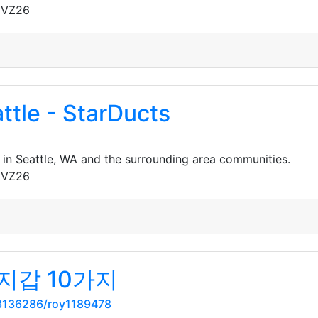
gVZ26
ttle - StarDucts
 in Seattle, WA and the surrounding area communities.
gVZ26
지갑 10가지
8136286/roy1189478